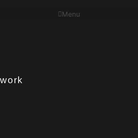
Ir
para
Menu
o
conteúdo
work